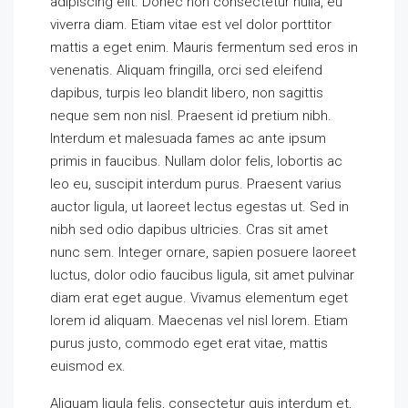
adipiscing elit. Donec non consectetur nulla, eu
viverra diam. Etiam vitae est vel dolor porttitor
mattis a eget enim. Mauris fermentum sed eros in
venenatis. Aliquam fringilla, orci sed eleifend
dapibus, turpis leo blandit libero, non sagittis
neque sem non nisl. Praesent id pretium nibh.
Interdum et malesuada fames ac ante ipsum
primis in faucibus. Nullam dolor felis, lobortis ac
leo eu, suscipit interdum purus. Praesent varius
auctor ligula, ut laoreet lectus egestas ut. Sed in
nibh sed odio dapibus ultricies. Cras sit amet
nunc sem. Integer ornare, sapien posuere laoreet
luctus, dolor odio faucibus ligula, sit amet pulvinar
diam erat eget augue. Vivamus elementum eget
lorem id aliquam. Maecenas vel nisl lorem. Etiam
purus justo, commodo eget erat vitae, mattis
euismod ex.
Aliquam ligula felis, consectetur quis interdum et,