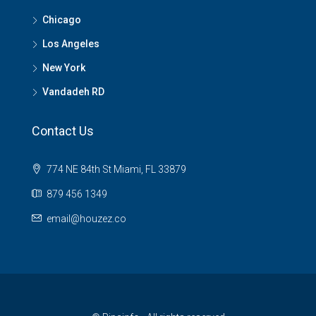
Chicago
Los Angeles
New York
Vandadeh RD
Contact Us
774 NE 84th St Miami, FL 33879
879 456 1349
email@houzez.co