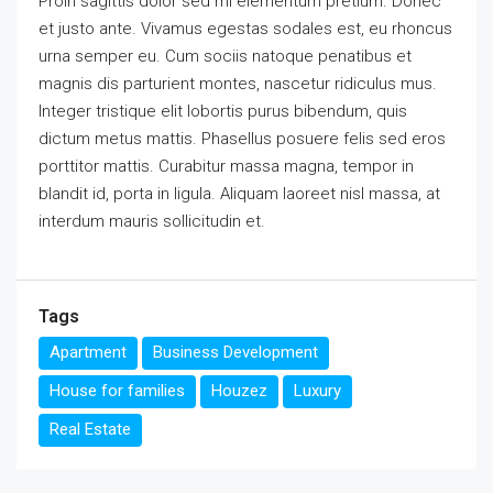
Proin sagittis dolor sed mi elementum pretium. Donec
et justo ante. Vivamus egestas sodales est, eu rhoncus
urna semper eu. Cum sociis natoque penatibus et
magnis dis parturient montes, nascetur ridiculus mus.
Integer tristique elit lobortis purus bibendum, quis
dictum metus mattis. Phasellus posuere felis sed eros
porttitor mattis. Curabitur massa magna, tempor in
blandit id, porta in ligula. Aliquam laoreet nisl massa, at
interdum mauris sollicitudin et.
Tags
Apartment
Business Development
House for families
Houzez
Luxury
Real Estate